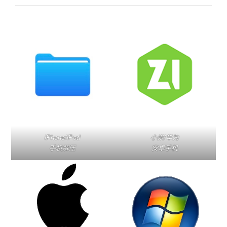
压
百
度
网
盘
压
缩
包
iPhone/iPad
小米/华为
手机解压
安卓手机