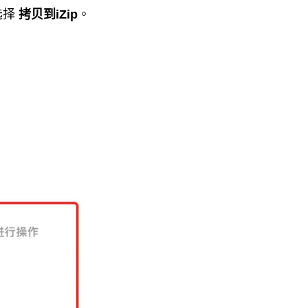
选择
拷贝到iZip
。