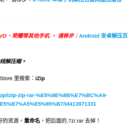
IVO、荣耀等其他手机 ，
请移步：
Android 安卓解压百
在线解压缩。
tore 里搜索：
iZip
n/app/izip-zip-rar-%E5%8E%8B%E7%BC%A9-
%B7%A5%E5%85%B7/id413971331
好的资源，
重命名
，把后面的.7z/.rar 去掉！