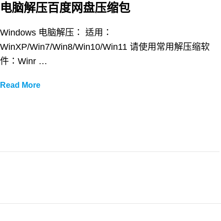
电脑解压百度网盘压缩包
Windows 电脑解压： 适用：
WinXP/Win7/Win8/Win10/Win11 请使用常用解压缩软
件：Winr …
电
Read More
脑
解
压
百
度
网
盘
压
缩
包