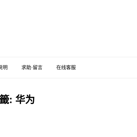
说明
求助·留言
在线客服
籤:
华为