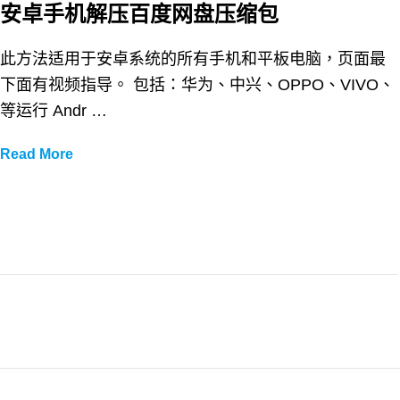
安卓手机解压百度网盘压缩包
此方法适用于安卓系统的所有手机和平板电脑，页面最
下面有视频指导。 包括：华为、中兴、OPPO、VIVO、
等运行 Andr …
安
Read More
卓
手
机
解
压
百
度
网
盘
压