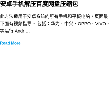
安卓手机解压百度网盘压缩包
此方法适用于安卓系统的所有手机和平板电脑，页面最
下面有视频指导。 包括：华为、中兴、OPPO、VIVO、
等运行 Andr …
安
Read More
卓
手
机
解
压
百
度
网
盘
压